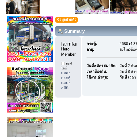
ข้อมูลส่วนตัว
Summary
farmfan99 
กระทู้:
4680 (4.37
Hero 
อายุ:
ยังไม่มีข้
Member
ออฟ
วันที่สมัครสมาชิก:
วันที่ 2 ก
ไลน์
เวลาท้องถิ่น:
วันที่ 8 ส
แสดง
ใช้งานล่าสุด:
วันนี้
เวลา 
กระทู้
แสดง
สถิติ