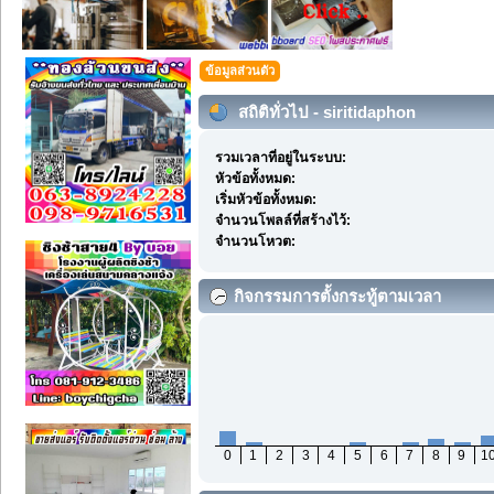
ข้อมูลส่วนตัว
สถิติทั่วไป - siritidaphon
รวมเวลาที่อยู่ในระบบ:
หัวข้อทั้งหมด:
เริ่มหัวข้อทั้งหมด:
จำนวนโพลล์ที่สร้างไว้:
จำนวนโหวต:
กิจกรรมการตั้งกระทู้ตามเวลา
0
1
2
3
4
5
6
7
8
9
1