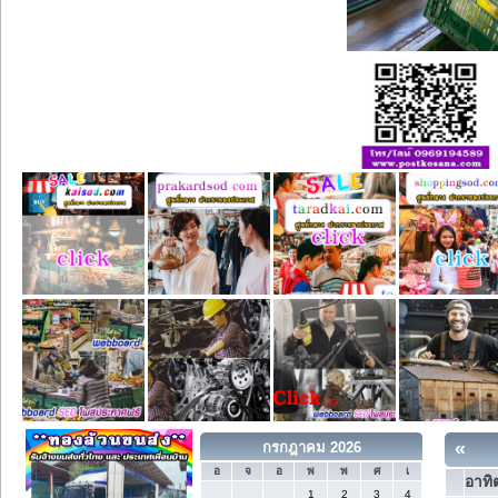
«
กรกฎาคม 2026
อ
จ
อ
พ
พ
ศ
เ
อาทิต
1
2
3
4