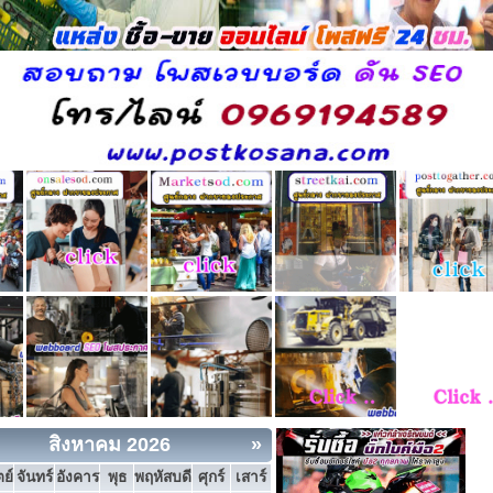
สิงหาคม 2026
»
ย์
จันทร์
อังคาร
พุธ
พฤหัสบดี
ศุกร์
เสาร์