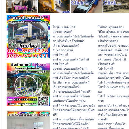
ไม่รู้จะขายอะไรดี
โพสกระตุ้นยอดขาย
อยากขายของดี
วิธีกระตุ้นยอดขาย เซลล
ขายของออนไลน์ยังไงให้มีคนซื้อ
วิธีแก้ปัญหายอดขายตก
ขายสินค้าไม่สต๊อกสินค้า
เริ่มต้นขายของ
เริ่มขายของออนไลน์
แหล่งรับของมาขายออน
รับทำ seo ด่วน
ขายของออนไลน์อะไรดี
smf โพสฟรี
อยากขายของออนไลน์
smf ขายของออนไลน์อะไรดี
เพิ่มยอดขายให้เข้าเป้า
smf โพสฟรี
เว็บบอร์ดฟรี
อยากขายของออนไลน์ smf
โปรโมทฟรี
ขายของออนไลน์ยังไงให้มีคนซื้อ
มีลูกค้าเพิ่ม - YouTube
smf เริ่มต้นขายของออนไลน์
ผลักดันยอดขายโปรโม
ไอ เดีย การขายของออนไลน์
โปรโมทผลักดันยอดขา
เว็บขายของออนไลน์
โปรโมทแผนการเพิ่มยอ
เริ่ม ขายของออนไลน์ โพสฟรี
ผล
smf ขายของออนไลน์ที่ไหนดี
โปรโมทวิธีการวางแผน
เทคนิคการโพสต์ขายของ
ขาย
smf โพสต์ขายของให้ยอดขายปัง
ยอดขายไม่ดีควรทำอย่า
โพสต์ขายของให้ยอดขายปังโพส
ยอดขายตกเกิดจากอะไ
ฟรี
ทำไมต้องเพิ่มยอดขาย
smf ขายของในกลุ่มซื้อขายสินค้า
ขายฟรี
โพสขายของยังไงให้มีคนซื้อ
ยอดการขาย คืออะไร
smf โพสขายของแบบไหนดี
กลยุทธ์เพิ่มยอดขาย