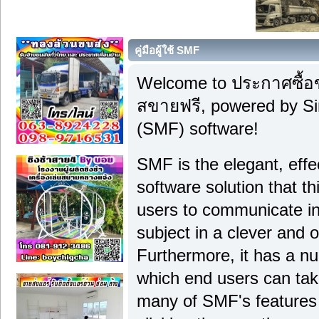
คู่มือผู้ใช้ SMF
Welcome to ประกาศซื้อ
สขายฟรี, powered by S
(SMF) software!
SMF is the elegant, effe
software solution that thi
users to communicate in
subject in a clever and
Furthermore, it has a n
which end users can tak
many of SMF's features 