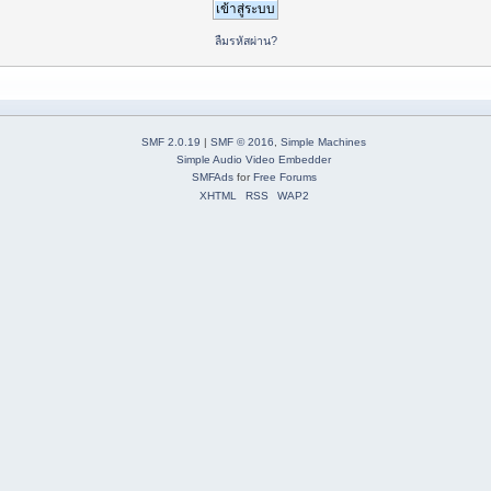
ลืมรหัสผ่าน?
SMF 2.0.19
|
SMF © 2016
,
Simple Machines
Simple Audio Video Embedder
SMFAds
for
Free Forums
XHTML
RSS
WAP2