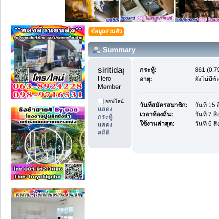
ข้อมูลส่วนตัว
Summary
siritidaphon 
กระทู้:
861 (0.79
Hero 
อายุ:
ยังไม่มีข
Member
ออฟไลน์
วันที่สมัครสมาชิก:
วันที่ 15
แสดง
เวลาท้องถิ่น:
วันที่ 7 
กระทู้
ใช้งานล่าสุด:
วันที่ 6 
แสดง
สถิติ