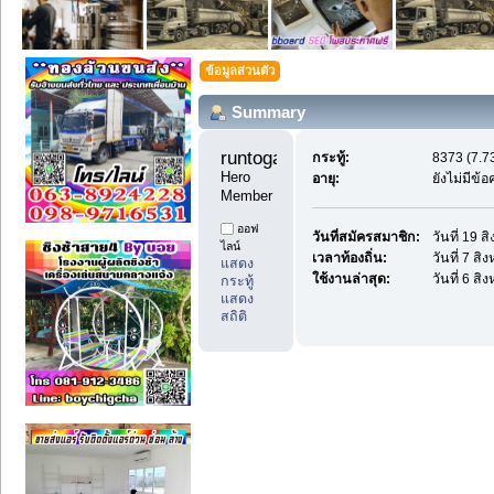
ข้อมูลส่วนตัว
Summary
runtoga11 
กระทู้:
8373 (7.73
Hero 
อายุ:
ยังไม่มีข้
Member
ออฟ
วันที่สมัครสมาชิก:
วันที่ 19 
ไลน์
เวลาท้องถิ่น:
วันที่ 7 ส
แสดง
ใช้งานล่าสุด:
วันที่ 6 ส
กระทู้
แสดง
สถิติ