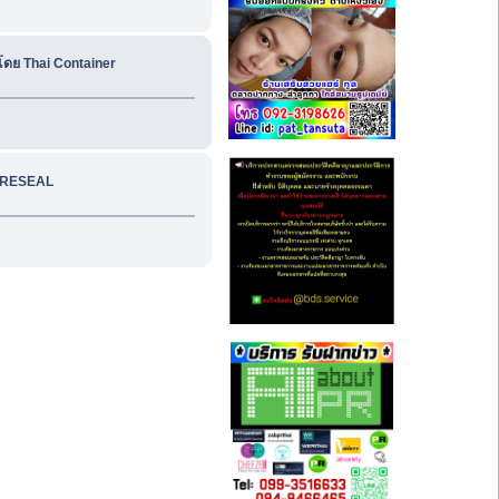
 โดย Thai Container
บ | RESEAL