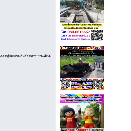
องมงคล #ตู้จัดแสดงสินค้า #ครอบพระสีทอง