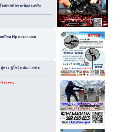
 พร้อมเทคนิคจากข้อสอบจริง
้ายทะเบียน hip และzkteco
ู้พระ ตู้โชว์ แท่นวางพระ
คาโรงงาน