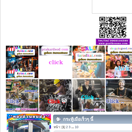
กระทู้เมื่อเร็วๆ นี้
หน้า: [
1
]
2
3
...
10