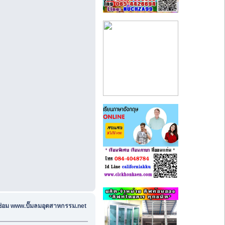
ซ่อม www.ปั๊มลมอุตสาหกรรม.net