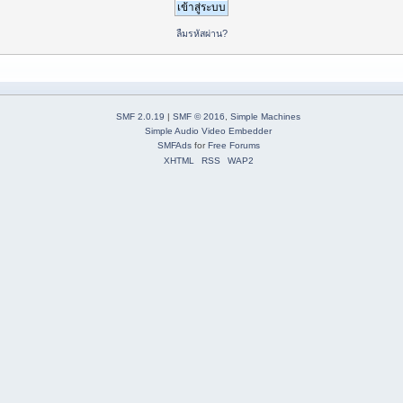
ลืมรหัสผ่าน?
SMF 2.0.19
|
SMF © 2016
,
Simple Machines
Simple Audio Video Embedder
SMFAds
for
Free Forums
XHTML
RSS
WAP2