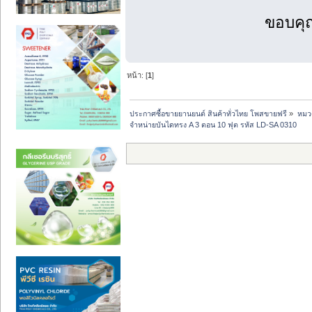
ขอบคุ
หน้า: [
1
]
ประกาศซื้อขายยานยนต์ สินค้าทั่วไทย โพสขายฟรี
»
หมวด
จำหน่ายบันไดทรง A 3 ตอน 10 ฟุต รหัส LD-SA 0310