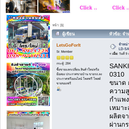
หน้า: [
1
]
ผู้เขียน
หัวข้อ: จำ
จำหน่า
LetsGoForIt
LD-SA
Sr. Member
«
เมื่อ:
วันที่ 
กระทู้: 284
SANKI 
ซื้อขายแลกเปลี่ยน สินค้าใหม่หรือ
0310
มือสอง ประกาศขายบ้าน ขายรถ.ลง
ประกาศฟรีออนไลน์ โพสฟรี โพสต์
ขนาด 
ขายของฟรี
ความส
กำแพง
เหมาะส
ผลิตจา
ผ่านกร