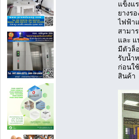
แข็งแร
ยางรอง
ไฟฟ้าแ
สามารถ
และ แ
มีตัวล
รับน้ำ
ก่อนใช
สินค้า