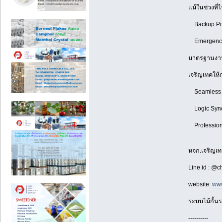
แม้ในช่วงที
Backup Pow
Emergency Mo
มาตรฐานงานต
เจริญเทคให้
Seamless In
Logic Sync:
Professiona
หจก.เจริญเ
Line id : @c
website:
www
ระบบไม้กั้นรถ
----------