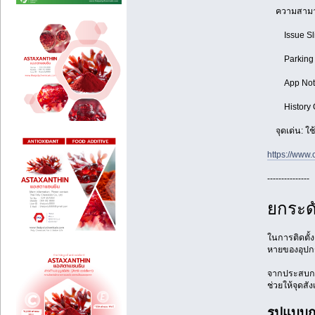
ความสามารถ
Issue Slip:
Parking Fee
App Notific
History Onl
จุดเด่น: ใช
https://www.
---------------
ยกระด
ในการติดตั้
หายของอุปกรณ
จากประสบการ
ช่วยให้จุดสั
รูปแบบก