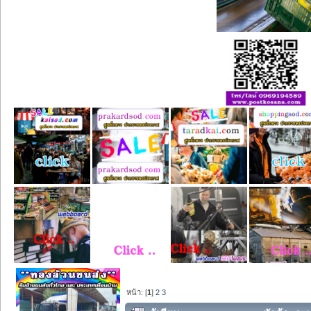
หน้า: [
1
]
2
3