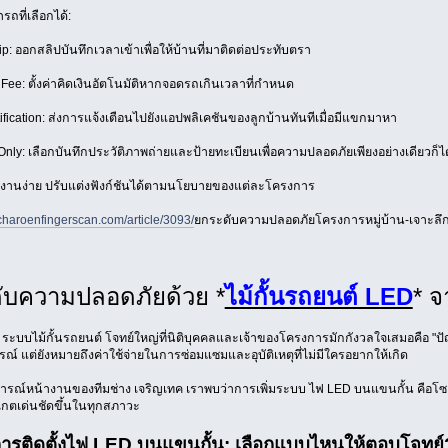
ที่เลือกได้:
 ออกสลิปบันทึกเวลาเข้าเพื่อให้บ้านที่มาติดต่อประทับตรา
: ตั้งค่าคิดเงินอัตโนมัติหากจอดรถเกินเวลาที่กำหนด
ation: ส่งการแจ้งเตือนไปยังแอปพลิเคชันของลูกบ้านทันทีเมื่อมีแขกมาหา
y: เลือกบันทึกประวัติภาพถ่ายและป้ายทะเบียนเพื่อความปลอดภัยเพียงอย่างเดียวก็ได
้งานง่าย ปรับแต่งฟังก์ชันได้ตามนโยบายของแต่ละโครงการ
charoenfingerscan.com/article/3093/
ยกระดับความปลอดภัยโครงการหมู่บ้าน-เจาะลึกก
ับความปลอดภัยด้วย *
ไม้กั้นรถยนต์ LED
* จ
ง ระบบไม้กั้นรถยนต์ โจทย์ใหญ่ที่นิติบุคคลและเจ้าของโครงการมักกังวลใจเสมอคือ "ป
์ แต่ยังหมายถึงค่าใช้จ่ายในการซ่อมแซมและอุบัติเหตุที่ไม่มีใครอยากให้เกิด
ณ์หน้างานของทีมช่าง เจริญเทค เราพบว่าการเพิ่มระบบ ไฟ LED บนแขนกั้น คือโซลูชันท
งเกตเด่นชัดขึ้นในทุกสภาวะ
ารติดตั้งไฟ LED บนแขนกั้น: เลือกแบบไหนให้ตอบโจทย์