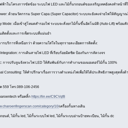
่ไฟฟ้าในโครงการขัดข้อง ระบบไฟ LED และไม้กั้นรถยนต์ของเจริญเทคยังคงทำหน้าที่ได้อ
er: ด้วยนวัตกรรม Super Capa (Super Capacitor) ระบบจะยังคงจ่ายไฟให้สัญญาณ
de: เมื่อเข้าสู่โหมดสำรองไฟ ระบบจะสั่งยกไม้กั้นขึ้นอัตโนมัติ (Auto-Lift) พร้อมส
ิดตั้งและการเซ็ตระบบที่แม่นยำ
การบริการที่เหนือกว่า ด้วยความใส่ใจในทุกรายละเอียดการติดตั้ง:
tegration: การเดินสายไฟ LED ที่เรียบร้อยมิดชิด ป้องกันการลัดวงจร
 การปรับจูนจังหวะไฟ LED ให้สัมพันธ์กับการทำงานของมอเตอร์ไม้กั้น 100%
l Consulting: ให้คำปรึกษาเรื่องการวางตำแหน่งไฟเพื่อให้ได้ประสิทธิภาพสูงสุดท
ทค 559 โทร.089-106-2456
haroentech หรือคลิ้ก
https://lin.ee/C9CVqf8
.charoenfingerscan.com/category/10/
เครื่องกั้นทางเดิน
ยนต์, ไม้กั้น led, ไม้กั้นระบบไฟ led, ไม้กั้นระบบอ่านป้ายทะเบียน, ไม้กั้น dc