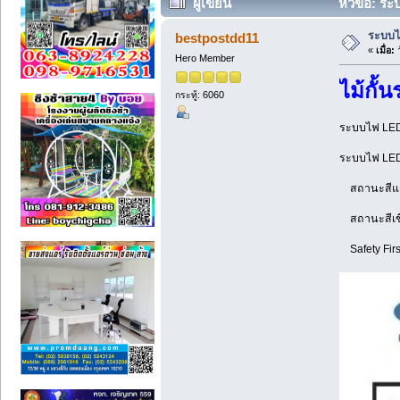
ผู้เขียน
หัวข้อ: ระ
ระบบไม
bestpostdd11
«
เมื่อ:
ว
Hero Member
ไม้กั
กระทู้: 6060
ระบบไฟ LED 
ระบบไฟ LED ท
สถานะสีแดง:
สถานะสีเขีย
Safety First