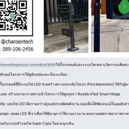
charoenfingerscan.com/article/3094/
ไม้กั้นรถยนต์และระบบไฟ-led-นวัตกรรมเพิ่มค
ักษณ์โครงการให้ดูทันสมัยและเป็นระเบียบ
้กั้นรถยนต์ที่มีระบบไฟ LED ช่วยสร้างความประทับใจแรก (First Impression) ให้กับผู้ม
k: สร้างบรรยากาศทางเข้าโครงการให้ดูหรูหรา ทันสมัย สไตล์ Smart Village
lity: แสงไฟ LED มีความสว่างสูงแต่ประหยัดพลังงาน มองเห็นได้ชัดเจนแม้ในมุมอับส
ign: หลอด LED ที่เราเลือกใช้มีอายุการใช้งานยาวนาน ทนทานต่อสภาพอากาศภายนอก
วมกับระบบสำรองไฟ Super Capa ในยามฉุกเฉิน