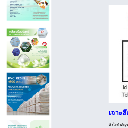
เจาะลึ
หัวใจสำคัญข