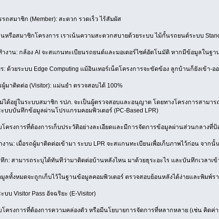
รรถสมาชิก (Member): สะดวก รวดเร็ว ไร้สัมผัส
้านหรือสมาชิกโครงการ เราเน้นความสะดวกสบายด้วยระบบ ไม้กั้นรถยนต์ระบบ Stan
น: กล้อง AI จะสแกนทะเบียนรถยนต์และมอเตอร์ไซค์อัตโนมัติ หากมีข้อมูลในฐานะส
 ด้วยระบบ Edge Computing แม้อินเทอร์เน็ตโครงการจะขัดข้อง ลูกบ้านก็ยังเข้า-อ
ผู้มาติดต่อ (Visitor): แม่นยำ ตรวจสอบได้ 100%
ไม่ได้อยู่ในระบบสมาชิก รปภ. จะเป็นผู้ตรวจสอบและอนุญาต โดยทางโครงการสามารถเ
: ระบบบันทึกข้อมูลผ่านโปรแกรมคอมพิวเตอร์ (PC-Based LPR)
โครงการที่ต้องการเก็บประวัติอย่างละเอียดและมีการจัดการข้อมูลผ่านส่วนกลางที่ป้
น: เมื่อรถผู้มาติดต่อเข้ามา ระบบ LPR จะสแกนทะเบียนเพื่อเก็บภาพไว้ก่อน จากนั
นทึก: สามารถระบุได้ทันทีว่ามาติดต่อบ้านหลังไหน มาด้วยธุระอะไร และบันทึกเวลาเข
อมูลทั้งหมดจะถูกเก็บไว้ในฐานข้อมูลคอมพิวเตอร์ ตรวจสอบย้อนหลังได้ง่ายและพิมพ์ร
ระบบ Visitor Pass อัจฉริยะ (E-Visitor)
โครงการที่ต้องการความคล่องตัว หรือมีนโยบายการจัดการที่หลากหลาย (เช่น คิดค่