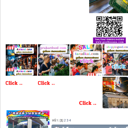
หน้า: [
1
]
2
3
4