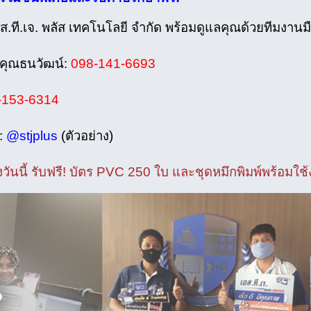
อส.ที.เจ. พลัส เทคโนโลยี จำกัด พร้อมดูแลคุณด้วยทีมงานม
คุณธนวัฒน์:
098-141-6693
-153-6314
:
@stjplus
(ตัวอย่าง)
่องวันนี้ รับฟรี! บัตร PVC 250 ใบ และชุดหมึกพิมพ์พร้อมใช้