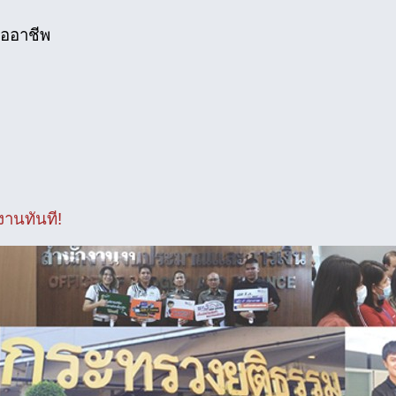
ืออาชีพ
งานทันที!