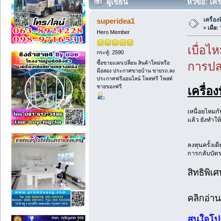
ผู้เขียน
หัวข้อ: เค
เครื่อ
superidea1
«
เมื่อ:
ว
Hero Member
เบื่อไ
กระทู้: 2590
ซื้อขายแลกเปลี่ยน สินค้าใหม่หรือ
การปลอ
มือสอง ประกาศขายบ้าน ขายรถ.ลง
ประกาศฟรีออนไลน์ โพสฟรี โพสต์
ขายของฟรี
เครื่อ
เหนื่อยไหมก
แล้ว ยังทำใ
ลงทุนครั้งเด
การกลับบัตร
สิทธิพิเ
คลิกอ่าน
สนใจโปร