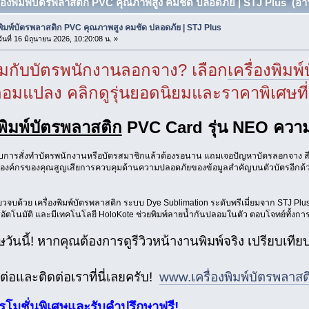
รื่องพิมพ์บัตรพลาสติก PVC คุณภาพสูง คมชัด ปลอดภัย | STJ Plus (อ่าน
งพิมพ์บัตรพลาสติก PVC คุณภาพสูง คมชัด ปลอดภัย | STJ Plus
ันที่ 16 มิถุนายน 2026, 10:20:08 น. »
หมกับบัตรพนักงานลอกจาง? เลือก
เครื่องพิมพ
มแปลง คลิกดูรุ่นยอดนิยมและราคาพิเศษที่นี
งพิมพ์บัตรพลาสติก
PVC Card รุ่น NEO ความ
ับการสั่งทำบัตรพนักงานหรือบัตรสมาชิกแล้วต้องรอนาน แถมเจอปัญหาบัตรลอกจาง 
ห้องค์กรของคุณสูญเสียการควบคุมด้านความปลอดภัยของข้อมูลสำคัญบนตัวบัตรอีกด้
ียวจบด้วย เครื่องพิมพ์บัตรพลาสติก ระบบ Dye Sublimation ระดับพรีเมี่ยมจาก STJ Plus 
อัตโนมัติ และมีเทคโนโลยี HoloKote ช่วยพิมพ์ลายน้ำกันปลอมในตัว ตอบโจทย์ทั้งการ
ศษวันนี้! หากคุณต้องการดูรีวิวหน้างานพิมพ์จริง เปรียบ
ต่อและติดต่อเราที่นี่เลยครับ!
www.เครื่องพิมพ์บัตรพลาส
โมชั่นพิเศษและรับคำปรึกษาฟรี!