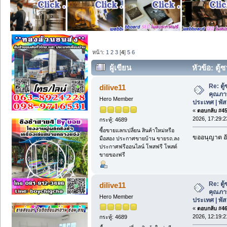
หน้า:
1
2
3
[
4
]
5
6
ผู้เขียน
หัวข้อ: ตู้
| พัสกรซาวน่า (อ่าน 239 ครั้ง)
Re: ตู
dilive11
คุณภาพด
Hero Member
ประเทศ | พั
«
ตอบกลับ #45 
2026, 17:29:2
กระทู้: 4689
ซื้อขายแลกเปลี่ยน สินค้าใหม่หรือ
ขออนุญาต อั
มือสอง ประกาศขายบ้าน ขายรถ.ลง
ประกาศฟรีออนไลน์ โพสฟรี โพสต์
ขายของฟรี
Re: ตู
dilive11
คุณภาพด
Hero Member
ประเทศ | พั
«
ตอบกลับ #46 
2026, 12:19:2
กระทู้: 4689