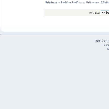
ลิฟท์โดยสาร ลิฟท์บ้าน ลิฟท์โรงงาน ลิฟท์กระจก บริษัทผู้ผ
กระโดดไป:
SMF 2.0.1
Simp
S