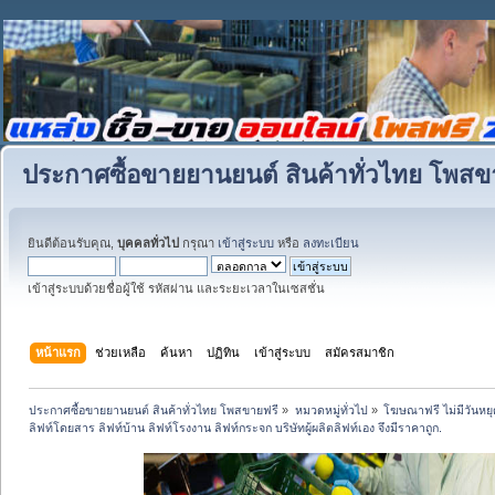
ประกาศซื้อขายยานยนต์ สินค้าทั่วไทย โพสข
ยินดีต้อนรับคุณ,
บุคคลทั่วไป
กรุณา
เข้าสู่ระบบ
หรือ
ลงทะเบียน
เข้าสู่ระบบด้วยชื่อผู้ใช้ รหัสผ่าน และระยะเวลาในเซสชั่น
หน้าแรก
ช่วยเหลือ
ค้นหา
ปฏิทิน
เข้าสู่ระบบ
สมัครสมาชิก
ประกาศซื้อขายยานยนต์ สินค้าทั่วไทย โพสขายฟรี
»
หมวดหมู่ทั่วไป
»
โฆษณาฟรี ไม่มีวันหยุ
ลิฟท์โดยสาร ลิฟท์บ้าน ลิฟท์โรงงาน ลิฟท์กระจก บริษัทผู้ผลิตลิฟท์เอง จึงมีราคาถูก.