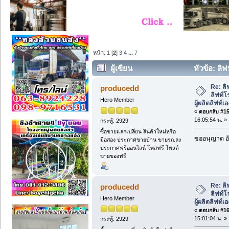
หน้า:
1
[
2
]
3
4
...
7
ผู้เขียน
หัวข้อ: ลิ
บริษัทผู้ผลิตลิฟท์เอง จึงมีราคาถูก. (อ่าน 
Re: ลิ
producedd
ลิฟท์โ
Hero Member
ผู้ผลิตลิฟท์เ
«
ตอบกลับ #15 
16:05:54 น. »
กระทู้: 2929
ซื้อขายแลกเปลี่ยน สินค้าใหม่หรือ
ขออนุญาต อั
มือสอง ประกาศขายบ้าน ขายรถ.ลง
ประกาศฟรีออนไลน์ โพสฟรี โพสต์
ขายของฟรี
Re: ลิ
producedd
ลิฟท์โ
Hero Member
ผู้ผลิตลิฟท์เ
«
ตอบกลับ #16 
15:01:04 น. »
กระทู้: 2929