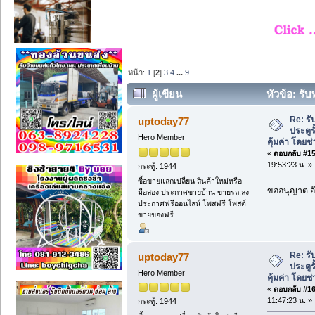
หน้า:
1
[
2
]
3
4
...
9
ผู้เขียน
หัวข้อ: รั
คุ้มค่า โดยช่างมืออาชีพ (อ่าน 2366 ครั้ง
Re: ร
uptoday77
ประตู
Hero Member
คุ้มค่า โดยช
«
ตอบกลับ #15 
19:53:23 น. »
กระทู้: 1944
ซื้อขายแลกเปลี่ยน สินค้าใหม่หรือ
ขออนุญาต อั
มือสอง ประกาศขายบ้าน ขายรถ.ลง
ประกาศฟรีออนไลน์ โพสฟรี โพสต์
ขายของฟรี
Re: ร
uptoday77
ประตู
Hero Member
คุ้มค่า โดยช
«
ตอบกลับ #16 
11:47:23 น. »
กระทู้: 1944