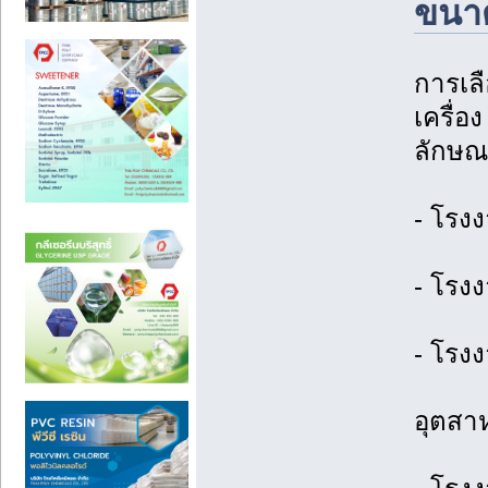
ขนาด
การเล
เครื่อ
ลักษณะ
- โรง
- โรง
- โรง
อุตสา