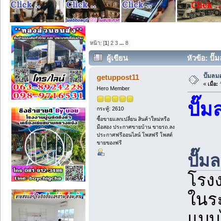
หน้า: [
1
]
2
3
...
8
ผู้เขียน
หัวข้อ: ปั
ปั๊มล
getuppost11
«
เมื่อ:
ว
Hero Member
ปั๊
กระทู้: 2610
ซื้อขายแลกเปลี่ยน สินค้าใหม่หรือ
มือสอง ประกาศขายบ้าน ขายรถ.ลง
ประกาศฟรีออนไลน์ โพสฟรี โพสต์
ขายของฟรี
ปั๊
โรงง
ในร
แบบ