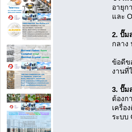
อายุกา
และ O
2. ปั๊
กลาง ห
ข้อดีข
งานที่
3. ปั๊
ต้องก
เครื่อ
ระบบ 