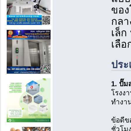
ของ
กลา
เล็ก
เลื
ประ
1. ปั
โรงงา
ทำงานต
ข้อดีข
ชั่วโม