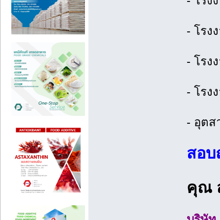
- โรงง
- โรง
- โรง
- โรงง
- อุต
สอบถ
คุณ 
บริษัท