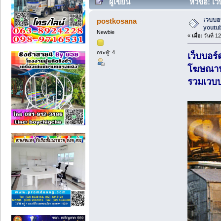
ผู้เขียน
หัวข้อ: เ
เวบบอ
postkosana
youtub
Newbie
«
เมื่อ:
วันที่ 1
กระทู้: 4
เว็บบอร
โฆษณาฟร
รวมเวบบ