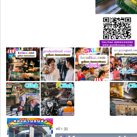
หน้า: [
1
]