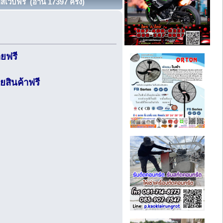
ว็บฟรี (อ่าน 17397 ครั้ง)
ายฟรี
สินค้าฟรี