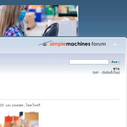
ข่าว:
SMF - เพิ่งติดตั้งใหม่!
EO  และ youtube , โพสเว็บฟรี