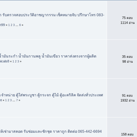
รถ รับตรวจสอบประวัติอาชญากรรม เช็คหมายจับ ปรึกษาโทร 083-
75 ตอบ
1114 อ่าน
st99
«
1
2
3
...
6
»
ำมันระกำ น้ำมันกานพลู น้ำมันเขียว ราคาส่งตรงจากผู้ผลิต
35 ตอบ
icals8
98 อ่าน
«
1
2
3
»
หน่าย ตู้ใส่พระบูชา ตู้กระจก ตู้ไม้ ตู้อะคริลิค จัดส่งทั่วประเทศ
91 ตอบ
nt
1932 อ่าน
«
1
2
3
...
7
»
้เช่ามาสคอต รับซ่อมและซักชุด ราคาถูก ติดต่อ 065-442-6694
158 ตอบ