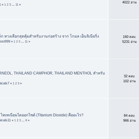
4022 อ่าน
1
«
1
2
3
...
11
»
หล็ก ทางเลือกสุดคุ้มสำหรับงานก่อสร้าง จาก โกมล เอ็นจิเนียริ่ง
160 ตอบ
ost999
5231 อ่าน
«
1
2
3
...
11
»
RNEOL, THAILAND CAMPHOR, THAILAND MENTHOL สำหรับ
32 ตอบ
102 อ่าน
icals7
«
1
2
3
»
บ ไทเทเนียมไดออกไซด์ (Titanium Dioxide) คืออะไร?
84 ตอบ
icals11
966 อ่าน
«
1
2
3
...
6
»