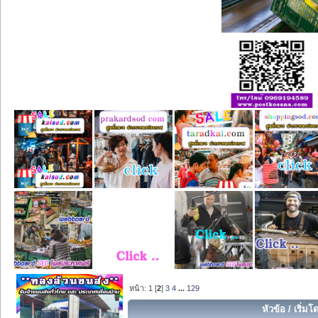
หน้า:
1
[
2
]
3
4
...
129
หัวข้อ
/
เริ่มโ