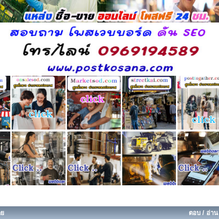
ดย
ตอบ
/
อ่าน