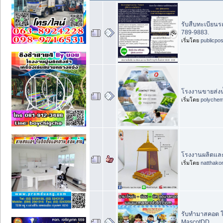
รับสืบทะเบียน
789-9883.
เริ่มโดย
publicpo
โรงงานขายส่งน้
เริ่มโดย
polychem
โรงงานผลิตและจำ
เริ่มโดย
natthako
รับทำมาสคอต ให
MascotDD.