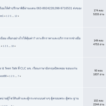
พร้อมให้คำปรึกษาพิธีผ่านแดน 063-8924228,098-9716531 ส่งของ
174 ตอบ
5333 อ่าน
ee1
«
1
2
3
...
12
»
เนียม เลือกอย่างไรให้คุ้มค่า? เจาะลึกราคาและบริการจากช่างมือ
149 ตอบ
4753 อ่าน
1
«
1
2
3
...
10
»
r & Teen Talk ที่ CLC มข. เรียนภาษาอังกฤษปิดเทอม ขอนแก่น
93 ตอบ
1837 อ่าน
post88
«
1
2
3
...
7
»
ำหน่ายตู้โชว์สินค้าและตู้กระจกแบบต่างๆ ตู้ครอบพระ ตู้พระ ฐาน
102 ตอบ
2244 อ่าน