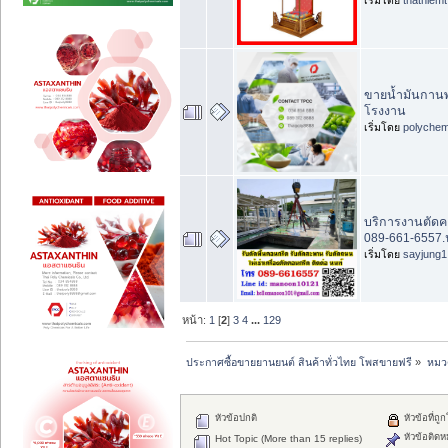
ขายน้ำมันกานพล
โรงงาน
เริ่มโดย
polychem
บริการงานตัดคอ
089-661-6557.
เริ่มโดย
sayjung1
หน้า:
1
[
2
]
3
4
...
129
ประกาศซื้อขายยานยนต์ สินค้าทั่วไทย โพสขายฟรี
»
หมวด
หัวข้อปกติ
หัวข้อที่ถู
หัวข้อติดห
Hot Topic (More than 15 replies)