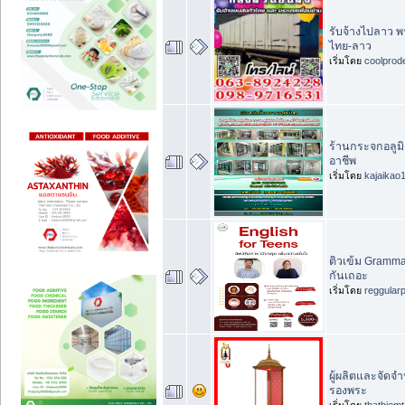
รับจ้างไปลาว 
ไทย-ลาว
เริ่มโดย
coolprod
ร้านกระจกอลูมิ
อาชีพ
เริ่มโดย
kajaikao
ติวเข้ม Gramma
กันเถอะ
เริ่มโดย
reggular
ผู้ผลิตและจัดจ
รองพระ
เริ่มโดย
thathiemt