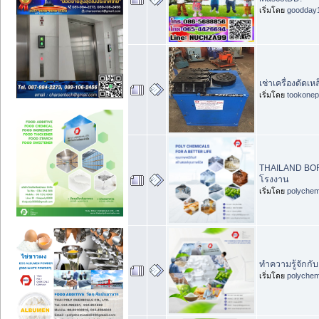
เริ่มโดย
goodday
เช่าเครื่องดัดเ
เริ่มโดย
tookonep
THAILAND BO
โรงงาน
เริ่มโดย
polychem
ทำความรู้จักกั
เริ่มโดย
polychem