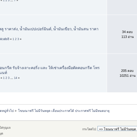
«
1
2
3
...
7
»
ู ราคาส่ง, น้ำมันเปปเปอร์มินต์, น้ำมันเขียว, น้ำมันสน ราคา
34 ตอบ
113 อ่าน
icals8
«
1
2
3
»
นกรีต รับจ้างเจาะคอริ่ง และ ให้เช่าเครื่องมือตัดคอนกรีต โทร
205 ตอบ
นนท์
10251 อ่าน
«
1
2
3
...
14
»
หมู่ทั่วไป
»
โฆษณาฟรี ไม่มีวันหยุด เลื่อนประกาศได้ ประกาศฟรี ไม่มีหมดอายุ
กใส่กุญแจ
กระโดดไป:
มุด