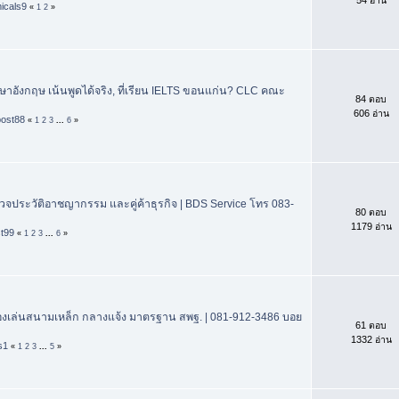
icals9
«
1
2
»
อังกฤษ เน้นพูดได้จริง, ที่เรียน IELTS ขอนแก่น? CLC คณะ
84 ตอบ
606 อ่าน
post88
«
1
2
3
...
6
»
วจประวัติอาชญากรรม และคู่ค้าธุรกิจ | BDS Service โทร 083-
80 ตอบ
1179 อ่าน
st99
«
1
2
3
...
6
»
รื่องเล่นสนามเหล็ก กลางแจ้ง มาตรฐาน สพฐ. | 081-912-3486 บอย
61 ตอบ
1332 อ่าน
s1
«
1
2
3
...
5
»