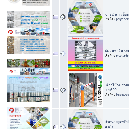
ขายน้ำตาลอ้อย
เริ่มโดย
polychem
พัดลมฟาร์ม ระ
เริ่มโดย
prakardt
เลือกไม้กั้นรถ
lprc500
เริ่มโดย
bestpost
จำหน่ายยูคาลิ
ธุรกิจ