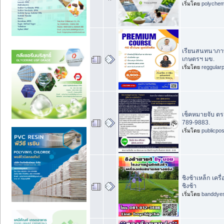
เริ่มโดย
polychem
เรียนสนทนาภาษา
เกษตรฯ มข.
เริ่มโดย
reggular
เช็คหมายจับ ตร
789-9883.
เริ่มโดย
publicpo
ชิงช้าเหล็ก เค
ชิงช้า
เริ่มโดย
banddye