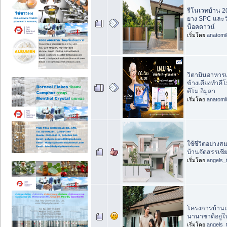
รีโนเวทบ้าน 20
ยาง SPC และวั
น็อคดาวน์
เริ่มโดย
anatomi
วิตามินอาหารเ
ข้างเคียงทำคี
คีโม อิมูล่า
เริ่มโดย
anatomi
ใช้ชีวิตอย่าง
บ้านจัดสรรเชี
เริ่มโดย
angels_
โครงการบ้านเช
นานาชาติอยู่
เริ่มโดย
angels_