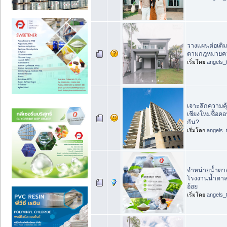
วางแผนต่อเติมบ
ตามกฎหมายค
เริ่มโดย
angels_
เจาะลึกความคุ้
เชียงใหม่ซื้อค
กัน?
เริ่มโดย
angels_
จำหน่ายน้ำตาล
โรงงานน้ำตาล
อ้อย
เริ่มโดย
angels_