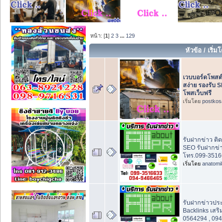
หน้า: [
1
]
2
3
...
129
หัวข้อ
/
เริ่
เวบบอร์ดโพสต
สง่าย รองรับ 
โพสเว็บฟรี
เริ่มโดย
postkos
รับฝากข่าว ติด 
SEO รับฝากข่
โทร.099-3516
เริ่มโดย
anatomi
รับฝากข่าวประ
Backlinks เสร
0564294 , 09