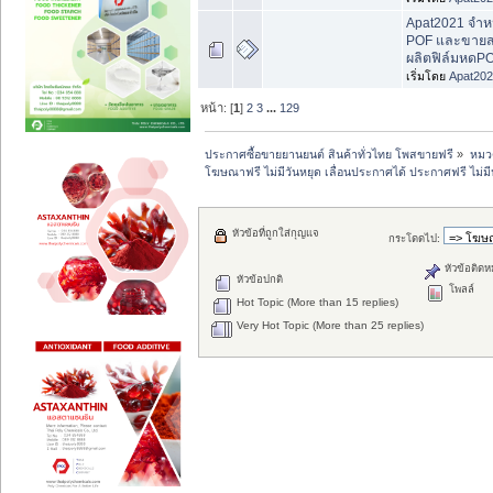
Apat2021 จำหน
POF และขายส่
ผลิตฟิล์มหดP
เริ่มโดย
Apat20
หน้า: [
1
]
2
3
...
129
ประกาศซื้อขายยานยนต์ สินค้าทั่วไทย โพสขายฟรี
»
หมวด
โฆษณาฟรี ไม่มีวันหยุด เลื่อนประกาศได้ ประกาศฟรี ไม่ม
หัวข้อที่ถูกใส่กุญแจ
กระโดดไป:
หัวข้อติดห
หัวข้อปกติ
โพลล์
Hot Topic (More than 15 replies)
Very Hot Topic (More than 25 replies)