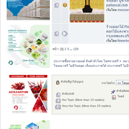
ขันดอก บูชาเส
pallascat.club
เริ่มโดย
mooza
ร้านดอกไม้ Flo
ดอกไม้และพวง
กรุงเทพและป
เริ่มโดย
flowerl
หน้า: [
1
]
2
3
...
129
ประกาศซื้อขายยานยนต์ สินค้าทั่วไทย โพสขายฟรี
»
หมวด
โฆษณาฟรี ไม่มีวันหยุด เลื่อนประกาศได้ ประกาศฟรี ไม่ม
หัวข้อที่ถูกใส่กุญแจ
กระโดดไป:
หัวข้อติดห
หัวข้อปกติ
โพลล์
Hot Topic (More than 15 replies)
Very Hot Topic (More than 25 replies)