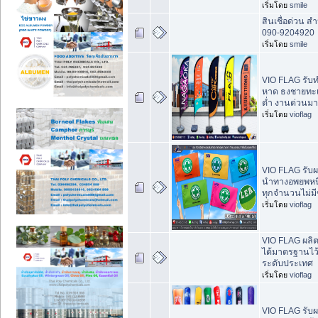
เริ่มโดย
smile
สินเชื่อด่วน ส
090-9204920
เริ่มโดย
smile
VIO FLAG รั
หาด ธงชายทะเล
ต่ำ งานด่วนม
เริ่มโดย
vioflag
VIO FLAG รับผ
นำทางอพยพหนี
ทุกจำนวนไม่มีข
เริ่มโดย
vioflag
VIO FLAG ผลิ
ได้มาตรฐานไว
ระดับประเทศ
เริ่มโดย
vioflag
VIO FLAG รับผ