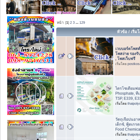
หน้า: [
1
]
2
3
...
129
หัวข้อ
/
เริ่ม
เวบบอร์ดโพสต
โพสง่าย รองร
, โพสเว็บฟรี
เริ่มโดย
postkos
ไตรโซเดียมฟอ
Phosphate, ที
TSP, E339, E33
เริ่มโดย
thaipol
วัตถุเจือปนอ
เด็กซ์, ฟู้ดเกร
Food Chemica
เริ่มโดย
thaipol